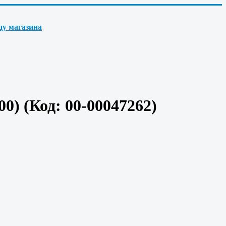
цу магазина
500)
(Код:
00-00047262
)