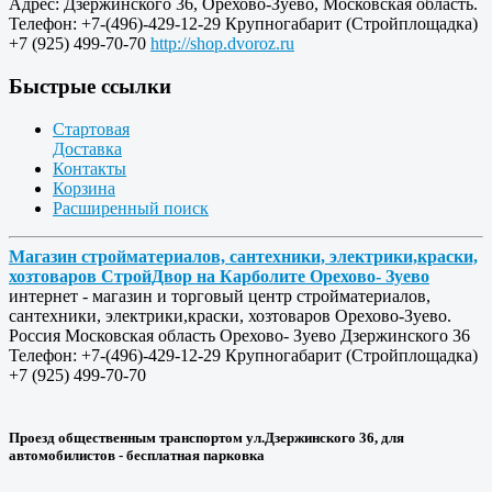
Адрес:
Дзержинского 36
,
Орехово-Зуево
,
Московская область
.
Телефон:
+7-(496)-429-12-29
Крупногабарит (Стройплощадка)
+7 (925) 499-70-70
http://shop.dvoroz.ru
Быстрые ссылки
Стартовая
Доставка
Контакты
Корзина
Расширенный поиск
Магазин стройматериалов, сантехники, электрики,краски,
хозтоваров СтройДвор на Карболите Орехово- Зуево
интернет - магазин и торговый центр стройматериалов,
сантехники, электрики,краски, хозтоваров Орехово-Зуево.
Россия
Московская область
Орехово- Зуево
Дзержинского 36
Телефон:
+7-(496)-429-12-29
Крупногабарит (Стройплощадка)
+7 (925) 499-70-70
Проезд общественным транспортом ул.Дзержинского 36, для
автомобилистов - бесплатная парковка