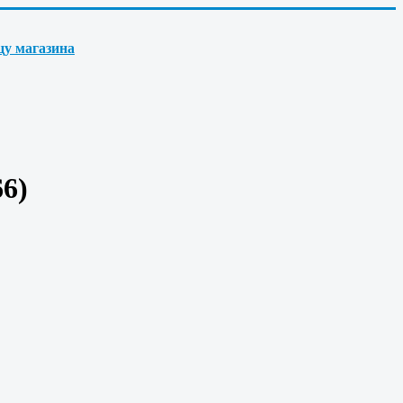
цу магазина
66
)