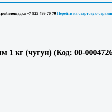
 Стройплощадка +7-925-499-70-70
Перейти на стартовую страни
м 1 кг (чугун)
(Код:
00-000472