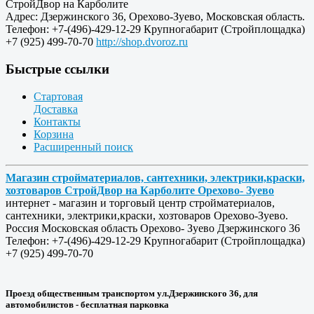
СтройДвор на Карболите
Адрес:
Дзержинского 36
,
Орехово-Зуево
,
Московская область
.
Телефон:
+7-(496)-429-12-29
Крупногабарит (Стройплощадка)
+7 (925) 499-70-70
http://shop.dvoroz.ru
Быстрые ссылки
Стартовая
Доставка
Контакты
Корзина
Расширенный поиск
Магазин стройматериалов, сантехники, электрики,краски,
хозтоваров СтройДвор на Карболите Орехово- Зуево
интернет - магазин и торговый центр стройматериалов,
сантехники, электрики,краски, хозтоваров Орехово-Зуево.
Россия
Московская область
Орехово- Зуево
Дзержинского 36
Телефон:
+7-(496)-429-12-29
Крупногабарит (Стройплощадка)
+7 (925) 499-70-70
Проезд общественным транспортом ул.Дзержинского 36, для
автомобилистов - бесплатная парковка