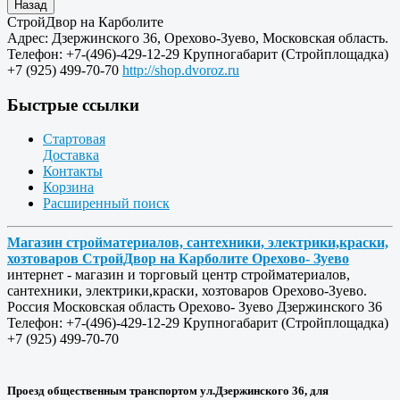
СтройДвор на Карболите
Адрес:
Дзержинского 36
,
Орехово-Зуево
,
Московская область
.
Телефон:
+7-(496)-429-12-29
Крупногабарит (Стройплощадка)
+7 (925) 499-70-70
http://shop.dvoroz.ru
Быстрые ссылки
Стартовая
Доставка
Контакты
Корзина
Расширенный поиск
Магазин стройматериалов, сантехники, электрики,краски,
хозтоваров СтройДвор на Карболите Орехово- Зуево
интернет - магазин и торговый центр стройматериалов,
сантехники, электрики,краски, хозтоваров Орехово-Зуево.
Россия
Московская область
Орехово- Зуево
Дзержинского 36
Телефон:
+7-(496)-429-12-29
Крупногабарит (Стройплощадка)
+7 (925) 499-70-70
Проезд общественным транспортом ул.Дзержинского 36, для