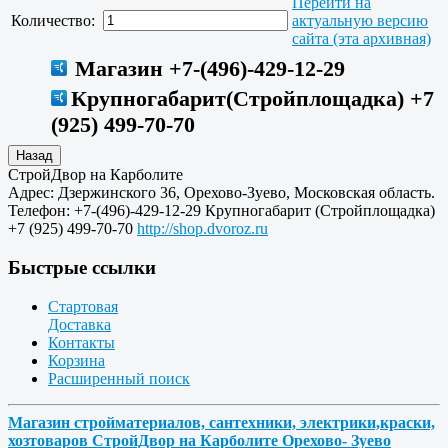
Перейти на
Количество:
актуальную версию
сайта (эта архивная)
Магазин +7-(496)-429-12-29
Крупногабарит(Стройплощадка) +7
(925) 499-70-70
СтройДвор на Карболите
Адрес:
Дзержинского 36
,
Орехово-Зуево
,
Московская область
.
Телефон:
+7-(496)-429-12-29
Крупногабарит (Стройплощадка)
+7 (925) 499-70-70
http://shop.dvoroz.ru
Быстрые ссылки
Стартовая
Доставка
Контакты
Корзина
Расширенный поиск
Магазин стройматериалов, сантехники, электрики,краски,
хозтоваров СтройДвор на Карболите Орехово- Зуево