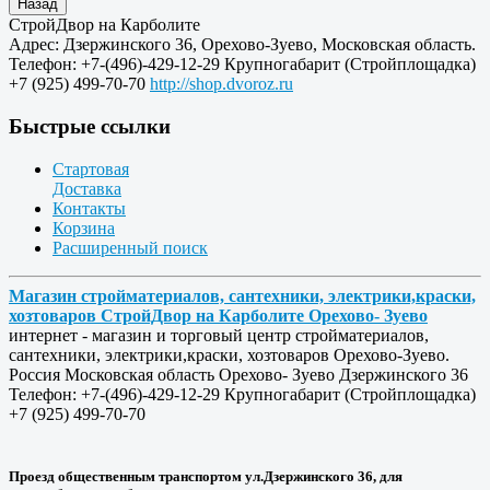
СтройДвор на Карболите
Адрес:
Дзержинского 36
,
Орехово-Зуево
,
Московская область
.
Телефон:
+7-(496)-429-12-29
Крупногабарит (Стройплощадка)
+7 (925) 499-70-70
http://shop.dvoroz.ru
Быстрые ссылки
Стартовая
Доставка
Контакты
Корзина
Расширенный поиск
Магазин стройматериалов, сантехники, электрики,краски,
хозтоваров СтройДвор на Карболите Орехово- Зуево
интернет - магазин и торговый центр стройматериалов,
сантехники, электрики,краски, хозтоваров Орехово-Зуево.
Россия
Московская область
Орехово- Зуево
Дзержинского 36
Телефон:
+7-(496)-429-12-29
Крупногабарит (Стройплощадка)
+7 (925) 499-70-70
Проезд общественным транспортом ул.Дзержинского 36, для