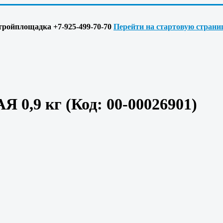
 Стройплощадка +7-925-499-70-70
Перейти на стартовую страни
Я 0,9 кг
(Код:
00-00026901
)