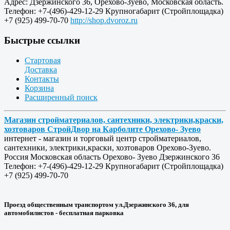
Адрес:
Дзержинского 36
,
Орехово-Зуево
,
Московская область
.
Телефон:
+7-(496)-429-12-29
Крупногабарит (Стройплощадка)
+7 (925) 499-70-70
http://shop.dvoroz.ru
Быстрые ссылки
Стартовая
Доставка
Контакты
Корзина
Расширенный поиск
Магазин стройматериалов, сантехники, электрики,краски,
хозтоваров СтройДвор на Карболите Орехово- Зуево
интернет - магазин и торговый центр стройматериалов,
сантехники, электрики,краски, хозтоваров Орехово-Зуево.
Россия
Московская область
Орехово- Зуево
Дзержинского 36
Телефон:
+7-(496)-429-12-29
Крупногабарит (Стройплощадка)
+7 (925) 499-70-70
Проезд общественным транспортом ул.Дзержинского 36, для
автомобилистов - бесплатная парковка