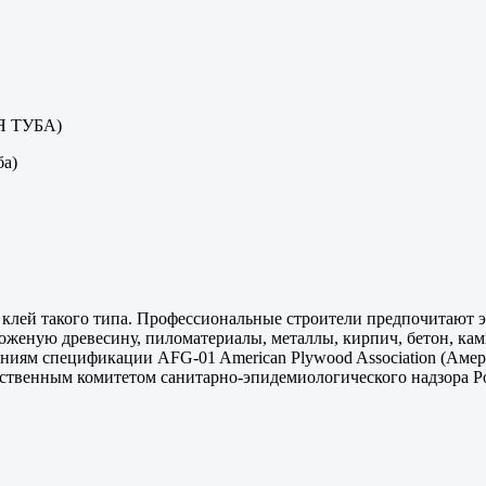
 ТУБА)
а)
клей такого типа. Профессиональные строители предпочитают э
оженую древесину, пиломатериалы, металлы, кирпич, бетон, кам
ованиям спецификации AFG-01 American Plywood Association (Ам
твенным комитетом санитарно-эпидемиологического надзора Р