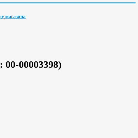
цу магазина
д:
00-00003398
)