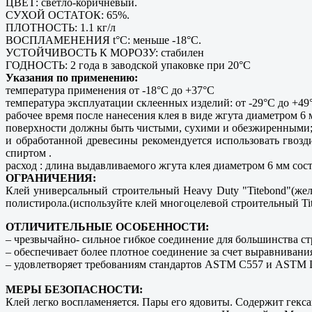
ЦВЕТ: светло-коричневый.
СУХОЙ ОСТАТОК: 65%.
ПЛОТНОСТЬ: 1.1 кг/л
ВОСПЛАМЕНЕНИЯ t°C: меньше -18°C.
УСТОЙЧИВОСТЬ К МОРОЗУ: стабилен
ГОДНОСТЬ: 2 года в заводской упаковке при 20°C
Указания по применению:
температура применения от -18°C до +37°C
температура эксплуатации склеенных изделий: от -29°C до +49
рабочее время после нанесения клея в виде жгута диаметром 6 
поверхности должны быть чистыми, сухими и обезжиренными; 
и обработанной древесины рекомендуется использовать гвоз
спиртом .
расход : длина выдавливаемого жгута клея диаметром 6 мм сост
ОГРАНИЧЕНИЯ:
Клей универсальный строительный Heavy Duty "Titebond"(желт
полистирола.(используйте клей многоцелевой строительный Tit
ОТЛИЧИТЕЛЬНЫЕ ОСОБЕННОСТИ:
– чрезвычайно- сильное гибкое соединение для большинства с
– обеспечивает более плотное соединение за счет выравнивани
– удовлетворяет требованиям стандартов ASTM C557 и ASTM D
МЕРЫ БЕЗОПАСНОСТИ:
Клей легко воспламеняется. Пары его ядовиты. Содержит гексан