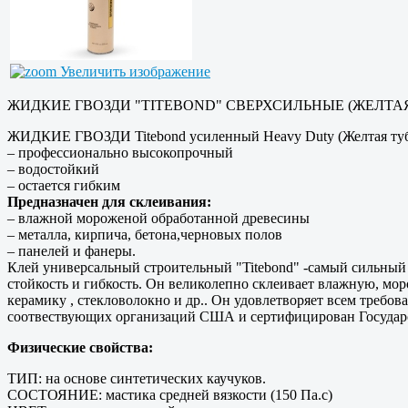
Увеличить изображение
ЖИДКИЕ ГВОЗДИ "TITEBOND" СВЕРХСИЛЬНЫЕ (ЖЕЛТАЯ
ЖИДКИЕ ГВОЗДИ Titebond усиленный Heavy Duty (Желтая туб
– профессионально высокопрочный
– водостойкий
– остается гибким
Предназначен для склеивания:
– влажной мороженой обработанной древесины
– металла, кирпича, бетона,черновых полов
– панелей и фанеры.
Клей универсальный строительный "Titebond" -самый сильный 
стойкость и гибкость. Он великолепно склеивает влажную, мор
керамику , стекловолокно и др.. Он удовлетворяет всем треб
соотвествующих организаций США и сертифицирован Государс
Физические свойства:
ТИП: на основе синтетических каучуков.
СОСТОЯНИЕ: мастика средней вязкости (150 Па.с)