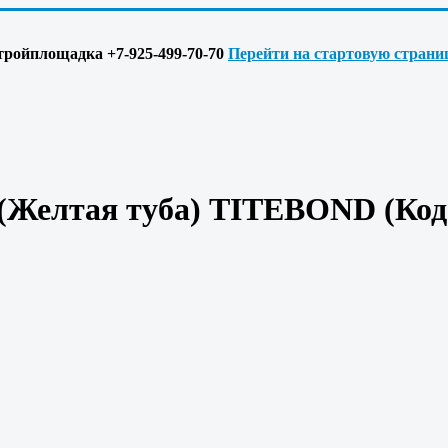
 Стройплощадка +7-925-499-70-70
Перейти на стартовую страни
 (Желтая туба) TITEBOND
(Ко