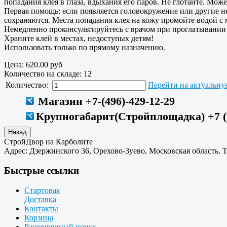
попадания клея в глаза, вдыхания его паров. Не глотайте. Мож
Первая помощь: если появляется головокружение или другие н
сохраняются. Места попадания клея на кожу промойте водой с 
Немедленно проконсультируйтесь с врачом при проглатывании к
Храните клей в местах, недоступых детям!
Использовать только по прямому назначению.
Цена:
620.00 руб
Количество на складе:
12
Количество:
Перейти на актуальную
Магазин +7-(496)-429-12-29
Крупногабарит(Стройплощадка) +7 (9
СтройДвор на Карболите
Адрес:
Дзержинского 36
,
Орехово-Зуево
,
Московская область
.
Т
Быстрые ссылки
Стартовая
Доставка
Контакты
Корзина
Расширенный поиск