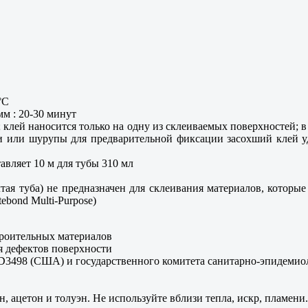
°C
мм : 20-30 минут
клей наносится только на одну из склеиваемых поверхностей; в
ди или шурупы для предварительной фиксации засохший клей 
авляет 10 м для тубы 310 мл
ая туба) не предназначен для склеивания материалов, которые
ebond Multi-Purpose)
троительных материалов
я дефектов поверхности
3498 (США) и государственного комитета санитарно-эпидемиол
, ацетон и толуэн. Не используйте вблизи тепла, искр, пламени