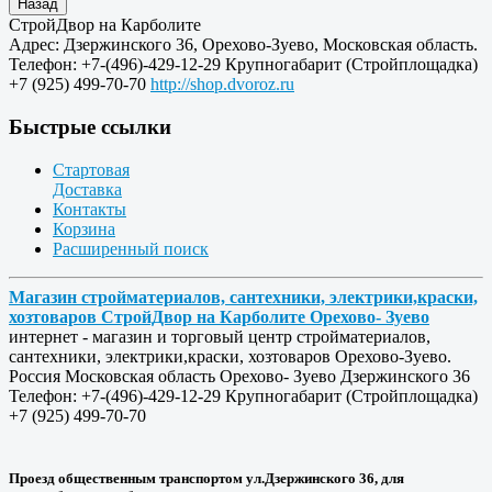
СтройДвор на Карболите
Адрес:
Дзержинского 36
,
Орехово-Зуево
,
Московская область
.
Телефон:
+7-(496)-429-12-29
Крупногабарит (Стройплощадка)
+7 (925) 499-70-70
http://shop.dvoroz.ru
Быстрые ссылки
Стартовая
Доставка
Контакты
Корзина
Расширенный поиск
Магазин стройматериалов, сантехники, электрики,краски,
хозтоваров СтройДвор на Карболите Орехово- Зуево
интернет - магазин и торговый центр стройматериалов,
сантехники, электрики,краски, хозтоваров Орехово-Зуево.
Россия
Московская область
Орехово- Зуево
Дзержинского 36
Телефон:
+7-(496)-429-12-29
Крупногабарит (Стройплощадка)
+7 (925) 499-70-70
Проезд общественным транспортом ул.Дзержинского 36, для