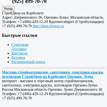
(925) 499-70-70
СтройДвор на Карболите
Адрес:
Дзержинского 36
,
Орехово-Зуево
,
Московская область
.
Телефон:
+7-(496)-429-12-29
Крупногабарит (Стройплощадка)
+7 (925) 499-70-70
http://shop.dvoroz.ru
Быстрые ссылки
Стартовая
Доставка
Контакты
Корзина
Расширенный поиск
Магазин стройматериалов, сантехники, электрики,краски,
хозтоваров СтройДвор на Карболите Орехово- Зуево
интернет - магазин и торговый центр стройматериалов,
сантехники, электрики,краски, хозтоваров Орехово-Зуево.
Россия
Московская область
Орехово- Зуево
Дзержинского 36
Телефон:
+7-(496)-429-12-29
Крупногабарит (Стройплощадка)
+7 (925) 499-70-70