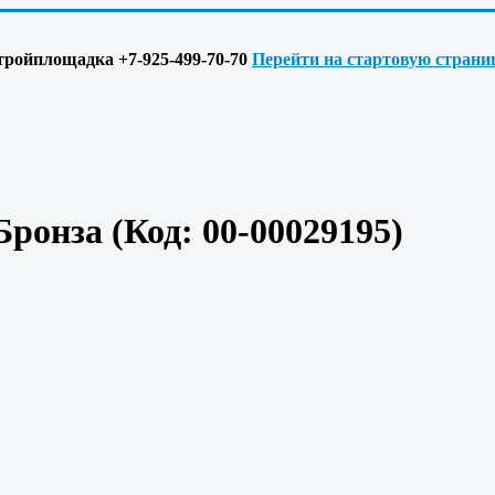
 Стройплощадка +7-925-499-70-70
Перейти на стартовую страни
 Бронза
(Код:
00-00029195
)